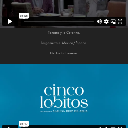
Tamara y la Catarina.
Largometraje. México/España.
Dir: Lucía Carreras.