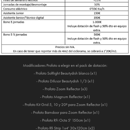
Modificadores Profoto a elegir en el pack de dotación:
- Profoto Softlight Beautydish blanco (x1)
- Profoto Difusor Beautydish 1/3 (x1)
- Profoto Zoom Reflector (x3)
- Profoto Magnum Reflector (x1)
- Profoto Kit Grid 5, 10 y 20º para Zoom Reflector (x1)
- Profoto Barndoor para Zoom Reflector (x1)
- Profoto RFi Octa 5' 150cm (x1)
- Profoto Rfi Strip 1x4' 30x120cm (x2)